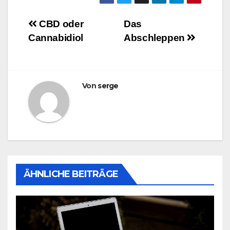
Beitrags-
CBD oder
Das
Cannabidiol
Abschleppen
Navigation
Von
serge
ÄHNLICHE BEITRÄGE