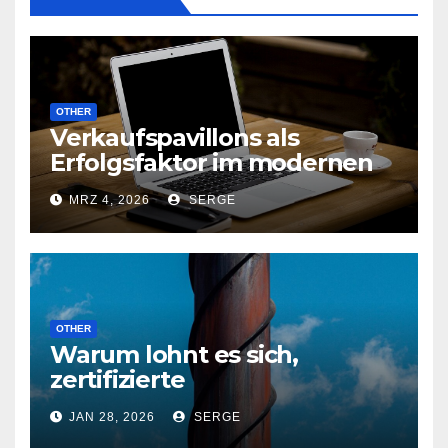
OTHER
Verkaufspavillons als
Erfolgsfaktor im modernen
Handel – Lösungen von M&W
MRZ 4, 2026
SERGE
Construction
OTHER
Warum lohnt es sich,
zertifizierte
Schornsteinsysteme eines
JAN 28, 2026
SERGE
bewährten Herstellers zu