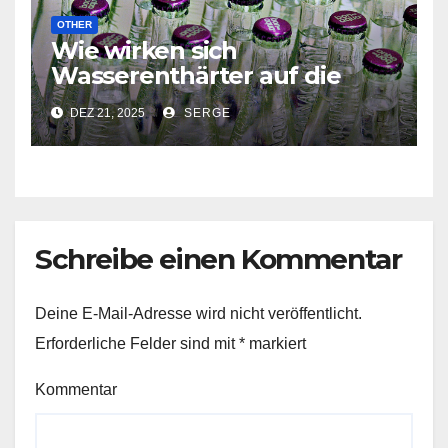
OTHER
Wie wirken sich
Wasserenthärter auf die
Lebensdauer Ihrer
DEZ 21, 2025
SERGE
Haushaltsgeräte aus?
Schreibe einen Kommentar
Deine E-Mail-Adresse wird nicht veröffentlicht.
Erforderliche Felder sind mit
*
markiert
Kommentar