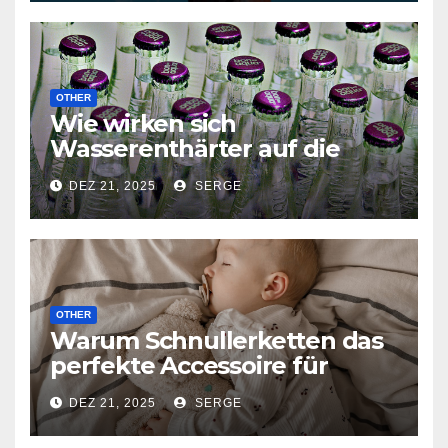
wählen?
OTHER
Wie wirken sich
Wasserenthärter auf die
Lebensdauer Ihrer
DEZ 21, 2025
SERGE
Haushaltsgeräte aus?
OTHER
Warum Schnullerketten das
perfekte Accessoire für
Babys sind
DEZ 21, 2025
SERGE