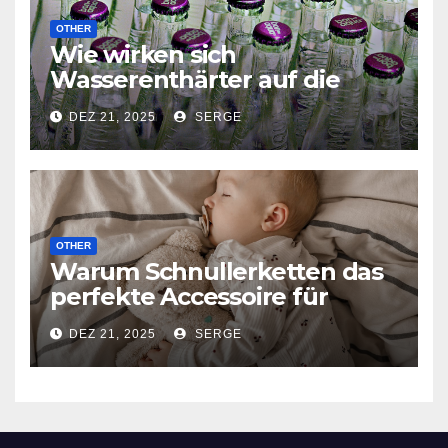
OTHER
Wie wirken sich
Wasserenthärter auf die
Lebensdauer Ihrer
DEZ 21, 2025
SERGE
Haushaltsgeräte aus?
OTHER
Warum Schnullerketten das
perfekte Accessoire für
Babys sind
DEZ 21, 2025
SERGE