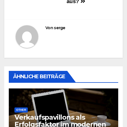
aus?
Von
serge
ÄHNLICHE BEITRÄGE
OTHER
Verkaufspavillons als
Erfolgsfaktor im modernen