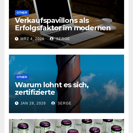
OTHER
Verkaufspavillons als
Erfolgsfaktor im modernen
Handel – Lösungen von M&W
MRZ 4, 2026
SERGE
Construction
OTHER
Warum lohnt es sich,
zertifizierte
Schornsteinsysteme eines
JAN 28, 2026
SERGE
bewährten Herstellers zu
wählen?