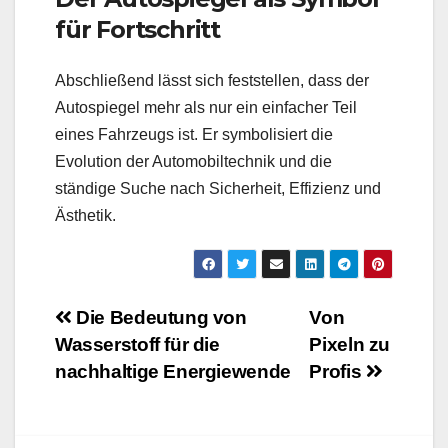
für Fortschritt
Abschließend lässt sich feststellen, dass der
Autospiegel mehr als nur ein einfacher Teil
eines Fahrzeugs ist. Er symbolisiert die
Evolution der Automobiltechnik und die
ständige Suche nach Sicherheit, Effizienz und
Ästhetik.
Beitrags-
Die Bedeutung von
Von
Wasserstoff für die
Pixeln zu
Navigation
nachhaltige Energiewende
Profis