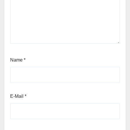
Name
*
E-Mail
*