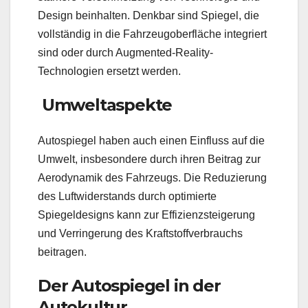
Design beinhalten. Denkbar sind Spiegel, die
vollständig in die Fahrzeugoberfläche integriert
sind oder durch Augmented-Reality-
Technologien ersetzt werden.
Umweltaspekte
Autospiegel haben auch einen Einfluss auf die
Umwelt, insbesondere durch ihren Beitrag zur
Aerodynamik des Fahrzeugs. Die Reduzierung
des Luftwiderstands durch optimierte
Spiegeldesigns kann zur Effizienzsteigerung
und Verringerung des Kraftstoffverbrauchs
beitragen.
Der Autospiegel in der
Autokultur