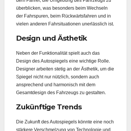
dem Fahrer, die Umgebung des Fahrzeugs zu
überblicken, was besonders beim Wechseln
der Fahrspuren, beim Rückwärtsfahren und in
vielen anderen Fahrsituationen unerlässlich ist.
Design und Ästhetik
Neben der Funktionalität spielt auch das
Design des Autospiegels eine wichtige Rolle.
Designer arbeiten stetig an der Ästhetik, um die
Spiegel nicht nur nützlich, sondern auch
ansprechend und harmonisch mit dem
Gesamtdesign des Fahrzeugs zu gestalten.
Zukünftige Trends
Die Zukunft des Autospiegels könnte eine noch
stärkere Verschmelzung von Technologie und