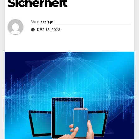
Sicherheit
Von
serge
DEZ 18, 2023