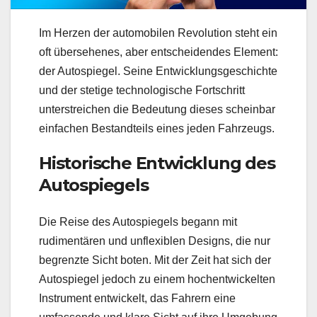
Im Herzen der automobilen Revolution steht ein
oft übersehenes, aber entscheidendes Element:
der Autospiegel. Seine Entwicklungsgeschichte
und der stetige technologische Fortschritt
unterstreichen die Bedeutung dieses scheinbar
einfachen Bestandteils eines jeden Fahrzeugs.
Historische Entwicklung des
Autospiegels
Die Reise des Autospiegels begann mit
rudimentären und unflexiblen Designs, die nur
begrenzte Sicht boten. Mit der Zeit hat sich der
Autospiegel jedoch zu einem hochentwickelten
Instrument entwickelt, das Fahrern eine