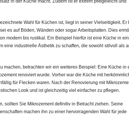
nsatz in der Küche macht. Zudem ist er extrem pflegeleicht und
ichnete Wahl für Küchen ist, liegt in seiner Vielseitigkeit. Er
ei es auf Böden, Wänden oder sogar Arbeitsplatten. Dies ermö
n modern bis rustikal. Ein Beispiel hierfür ist eine Küche in ei
eine industrielle Ästhetik zu schaffen, die sowohl stilvoll als 
u machen, betrachten wir ein weiteres Beispiel: Eine Küche in
rozement renoviert wurde. Vorher war die Küche mit herkömmli
anfällig für Flecken waren. Nach der Renovierung mit Mikrozeme
tischen Look und ist gleichzeitig viel einfacher zu pflegen.
 sollten Sie Mikrozement definitiv in Betracht ziehen. Seine
Eigenschaften machen ihn zu einer hervorragenden Wahl für jede