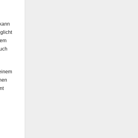
 kann
glicht
nem
auch
 einem
chen
nt