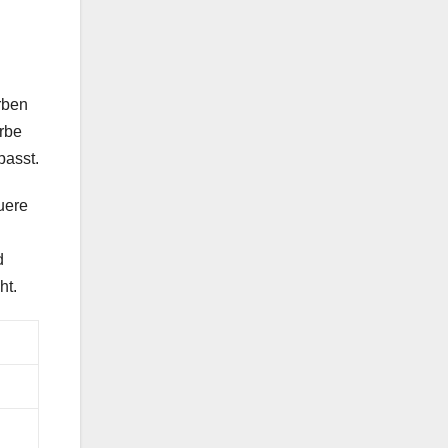
rben
arbe
passt.
uere
d
ht.