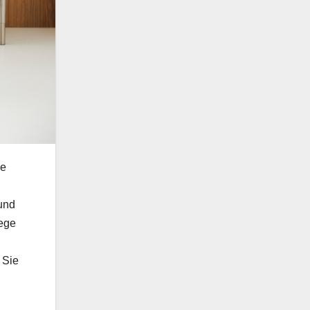
ne
 und
lege
 Sie