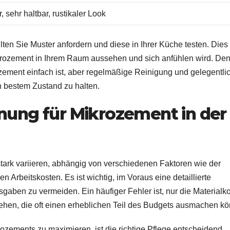
, sehr haltbar, rustikaler Look
ten Sie Muster anfordern und diese in Ihrer Küche testen. Dies 
ikrozement in Ihrem Raum aussehen und sich anfühlen wird. De
zement einfach ist, aber regelmäßige Reinigung und gelegentli
n bestem Zustand zu halten.
ung für Mikrozement in der
tark variieren, abhängig von verschiedenen Faktoren wie der
n Arbeitskosten. Es ist wichtig, im Voraus eine detaillierte
aben zu vermeiden. Ein häufiger Fehler ist, nur die Materialk
sehen, die oft einen erheblichen Teil des Budgets ausmachen k
ements zu maximieren, ist die richtige Pflege entscheidend.