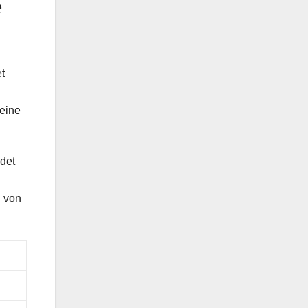
e
t
keine
ndet
l von