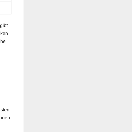
gibt
nken
che
osten
önnen.