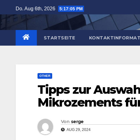
Zum
Do. Aug 6th, 2026
5:17:06 PM
Inhalt
springen
STARTSEITE
KONTAKTINFORMAT
OTHER
Tipps zur Auswahl
Mikrozements für
Von
serge
AUG 29, 2024